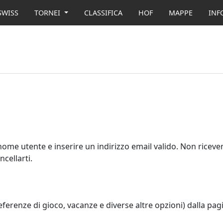
SWISS
TORNEI
CLASSIFICA
HOF
MAPPE
INF
nome utente e inserire un indirizzo email valido. Non riceve
cellarti.
ferenze di gioco, vacanze e diverse altre opzioni) dalla pag