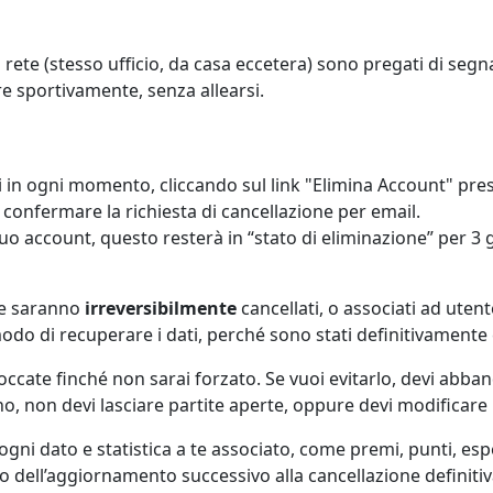
rete (stesso ufficio, da casa eccetera) sono pregati di segnal
re sportivamente, senza allearsi.
dati in ogni momento, cliccando sul link "Elimina Account" pr
i confermare la richiesta di cancellazione per email.
tuo account, questo resterà in “stato di eliminazione” per 3 g
nte saranno
irreversibilmente
cancellati, o associati ad uten
odo di recuperare i dati, perché sono stati definitivamente c
ccate finché non sarai forzato. Se vuoi evitarlo, devi abband
, non devi lasciare partite aperte, oppure devi modificare le
ni dato e statistica a te associato, come premi, punti, esp
 dell’aggiornamento successivo alla cancellazione definitiva