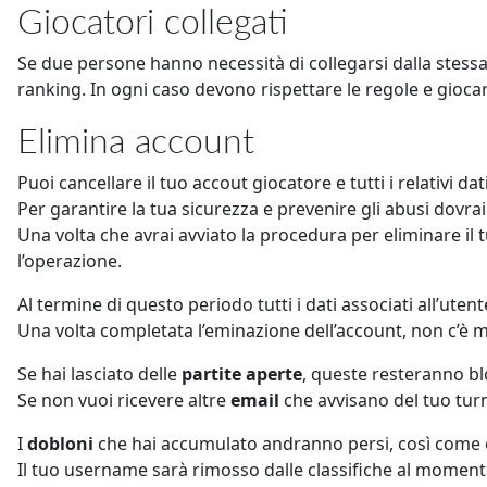
Giocatori collegati
Se due persone hanno necessità di collegarsi dalla stessa 
ranking. In ogni caso devono rispettare le regole e gioca
Elimina account
Puoi cancellare il tuo accout giocatore e tutti i relativi 
Per garantire la tua sicurezza e prevenire gli abusi dovra
Una volta che avrai avviato la procedura per eliminare il 
l’operazione.
Al termine di questo periodo tutti i dati associati all’ute
Una volta completata l’eminazione dell’account, non c’è m
Se hai lasciato delle
partite aperte
, queste resteranno blo
Se non vuoi ricevere altre
email
che avvisano del tuo turno
I
dobloni
che hai accumulato andranno persi, così come og
Il tuo username sarà rimosso dalle classifiche al momento