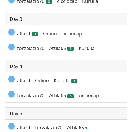
forzalazio70
cicciocap
Kurulla
3
Day 3
alfard
Odino
cicciocap
3
forzalazio70
Attila65
Kurulla
3
Day 4
alfard
Odino
Kurulla
3
forzalazio70
Attila65
cicciocap
3
Day 5
alfard
forzalazio70
Attila65
1