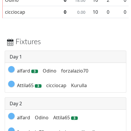
18.00
cicciocap
0
10
0
0
0.00
Fixtures
Day 1
alfard
Odino
forzalazio70
3
Attila65
cicciocap
Kurulla
3
Day 2
alfard
Odino
Attila65
3