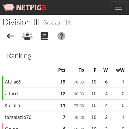
Division III
Season IX
Ranking
Pts
Tb
P
W
wW
Attila65
19
10
6
1
78.33
alfard
12
10
4
0
60.00
Kurulla
11
10
4
0
75.00
forzalazio70
7
10
2
1
40.00
Odino
6
10
2
0