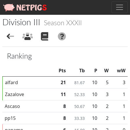
Division III
Season XXXII
Ranking
Pts
Tb
P
W
wW
alfard
21
10
5
3
81.67
Zazalove
11
10
3
1
52.33
Ascaso
8
10
2
1
50.67
pp15
8
10
2
1
33.33
papamo
6
10
2
0