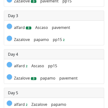
Zazalove
pavement
pp15
3
Day 3
alfard
Ascaso
pavement
3
Zazalove
papamo
pp15
2
Day 4
alfard
Ascaso
pp15
2
Zazalove
papamo
pavement
3
Day 5
alfard
Zazalove
papamo
2