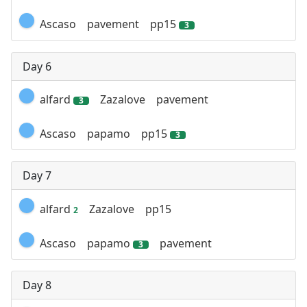
Ascaso
pavement
pp15
3
Day 6
alfard
Zazalove
pavement
3
Ascaso
papamo
pp15
3
Day 7
alfard
Zazalove
pp15
2
Ascaso
papamo
pavement
3
Day 8