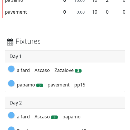
16.00
pavement
0
10
0
0
0.00
Fixtures
Day 1
alfard
Ascaso
Zazalove
3
papamo
pavement
pp15
3
Day 2
alfard
Ascaso
papamo
3